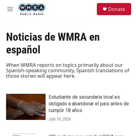
Skip to main content
S
Donate
e
M
a
e
r
n
c
u
h
Noticias de WMRA en
u
español
e
r
y
When WMRA reports on topics primarily about our
Spanish-speaking community, Spanish translations of
those stories will appear here.
Estudiante de secundaria local es
obligado a abandonar el país antes de
cumplir 18 años
July 10, 2026