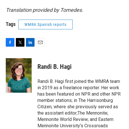
Translation provided by Tomedes.
Tags
WMRA Spanish reports
F
T
L
E
a
w
i
m
c
i
n
a
e
t
k
i
Randi B. Hagi
b
t
e
l
o
e
d
o
r
I
Randi B. Hagi first joined the WMRA team
k
n
in 2019 as a freelance reporter. Her work
has been featured on NPR and other NPR
member stations; in The Harrisonburg
Citizen, where she previously served as
the assistant editor;The Mennonite;
Mennonite World Review; and Eastern
Mennonite University's Crossroads