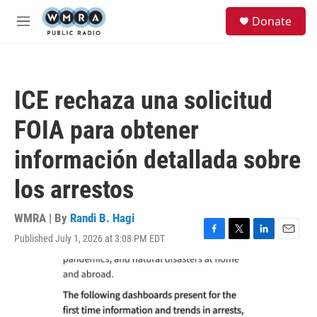
Skip to main content
S
Donate
e
M
a
e
r
n
c
u
h
ICE rechaza una solicitud
u
e
FOIA para obtener
r
y
información detallada sobre
los arrestos
WMRA | By
Randi B. Hagi
Published July 1, 2026 at 3:08 PM EDT
F
T
L
E
a
w
i
m
c
i
n
a
e
t
k
i
b
t
e
l
o
e
d